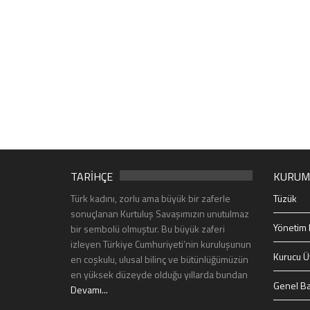
TARİHÇE
KURUM
Türk kadını, zorlu ama büyük bir zaferle
Tüzük
sonuçlanan Kurtuluş Savaşımızın unutulmaz
Yönetim 
bir sembolü olmuştur. Bu büyük zaferi
izleyen Türkiye Cumhuriyeti’nin kuruluşunun
Kurucu Ü
en coşkulu, ulusal bilinç ve bütünlüğümüzün
en yüksek düzeyde olduğu yıllarda bundan
Genel Ba
Devamı...