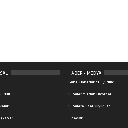
SAL
HABER / MEDYA
Genel Haberler / Duyurular
Kurulu
Şubelerimizden Haberler
yeler
Şubelere Özel Duyurular
şkanlar
Videolar