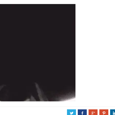
a
b
c
d