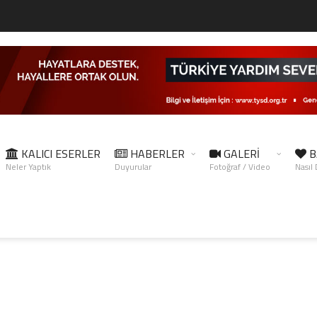
KALICI ESERLER
HABERLER
GALERİ
B
Neler Yaptık
Duyurular
Fotoğraf / Video
Nasıl