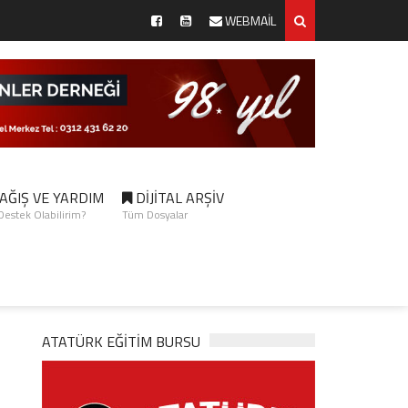
WEBMAİL
AĞIŞ VE YARDIM
DİJİTAL ARŞİV
 Destek Olabilirim?
Tüm Dosyalar
ATATÜRK EĞITIM BURSU