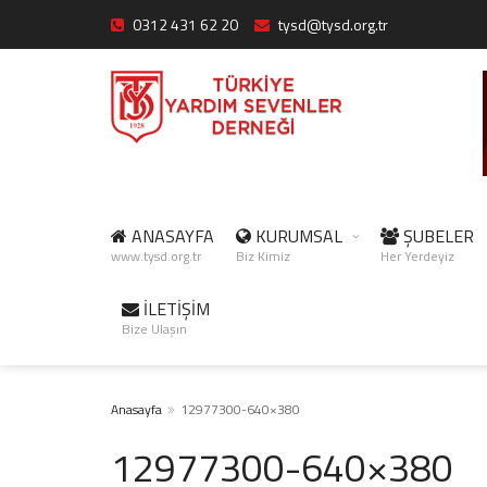
0312 431 62 20
tysd@tysd.org.tr
ANASAYFA
KURUMSAL
ŞUBELER
www.tysd.org.tr
Biz Kimiz
Her Yerdeyiz
İLETİŞİM
Bize Ulaşın
Anasayfa
12977300-640×380
12977300-640×380