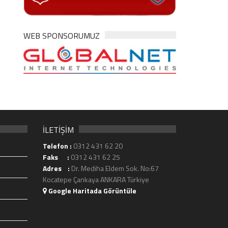
WEB SPONSORUMUZ
İLETİŞİM
Telefon :
0312 431 62 20
Faks :
0312 431 62 25
Adres :
Dr. Mediha Eldem Sok. No:67
Kocatepe Çankaya ANKARA Türkiye
Google Haritada Görüntüle