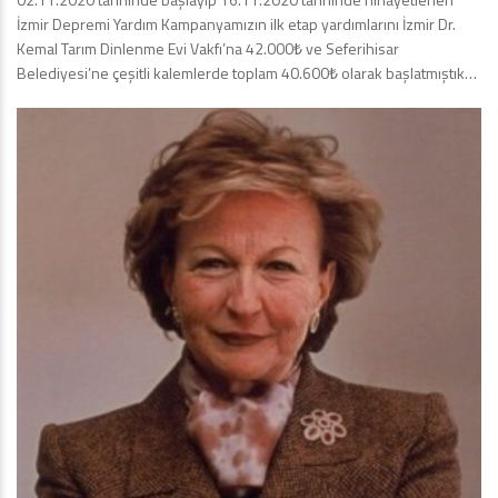
İzmir Depremi Yardım Kampanyamızın ilk etap yardımlarını İzmir Dr.
Kemal Tarım Dinlenme Evi Vakfı’na 42.000₺ ve Seferihisar
Belediyesi’ne çeşitli kalemlerde toplam 40.600₺ olarak başlatmıştık…