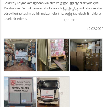
Bakırköy Kaymakamlığından Malatya’ya gitme izni alınarak yola çıktı.
Diji İnternet
Malatya’daki Şantuk firması fabrikalarında kurulan 8 kişilik ekip ve akut
Teknoloji ve
görevlilerine teslim edildi, malzemelerimiz yerlerine ulaştı. Emeklere
Yazılım
teşekkür ederiz.
Çözümleri
12.02.2023