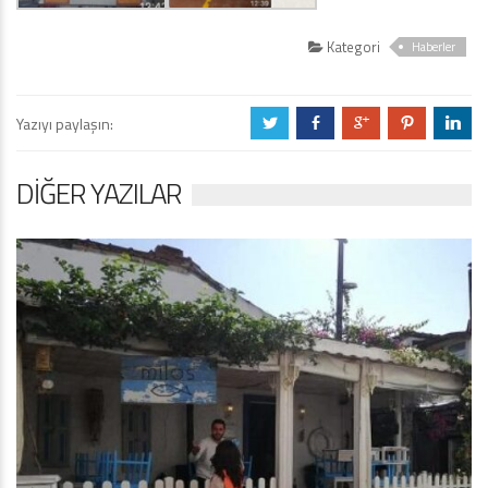
Kategori
Haberler
Yazıyı paylaşın:
a
b
c
d
j
DIĞER YAZILAR