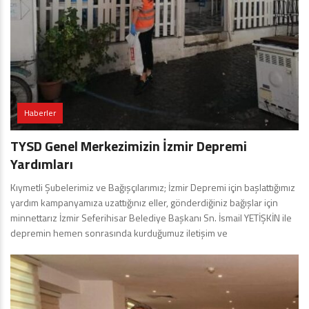
Haberler
TYSD Genel Merkezimizin İzmir Depremi
Yardımları
Kıymetli Şubelerimiz ve Bağışçılarımız; İzmir Depremi için başlattığımız
yardım kampanyamıza uzattığınız eller, gönderdiğiniz bağışlar için
minnettarız İzmir Seferihisar Belediye Başkanı Sn. İsmail YETİŞKİN ile
depremin hemen sonrasında kurduğumuz iletişim ve