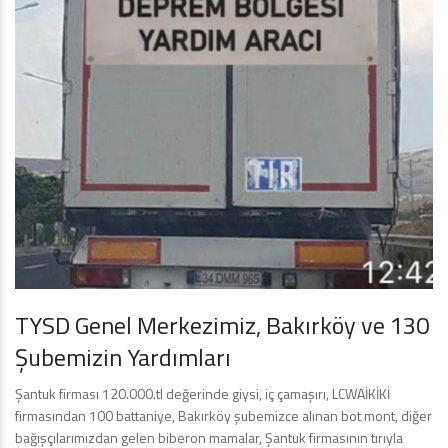
TYSD Genel Merkezimiz, Bakırköy ve 130
Şubemizin Yardımları
Şantuk firması 120.000.tl değerinde giysi, iç çamaşırı, LCWAİKİKİ
firmasından 100 battaniye, Bakırköy şubemizce alınan bot mont, diğer
bağışçılarımızdan gelen biberon mamalar, Şantuk firmasının tırıyla