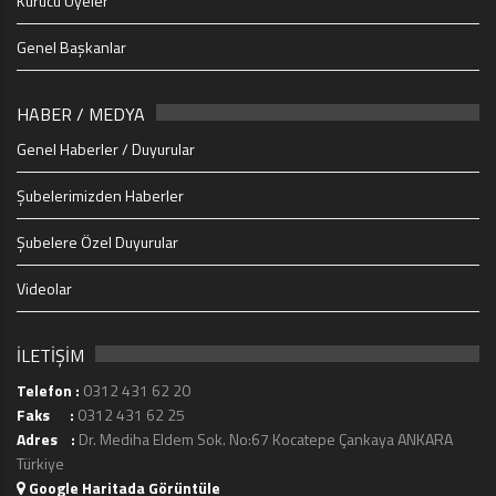
Kurucu Üyeler
Genel Başkanlar
HABER / MEDYA
Genel Haberler / Duyurular
Şubelerimizden Haberler
Şubelere Özel Duyurular
Videolar
İLETİŞİM
Telefon :
0312 431 62 20
Faks :
0312 431 62 25
Adres :
Dr. Mediha Eldem Sok. No:67 Kocatepe Çankaya ANKARA
Türkiye
Google Haritada Görüntüle