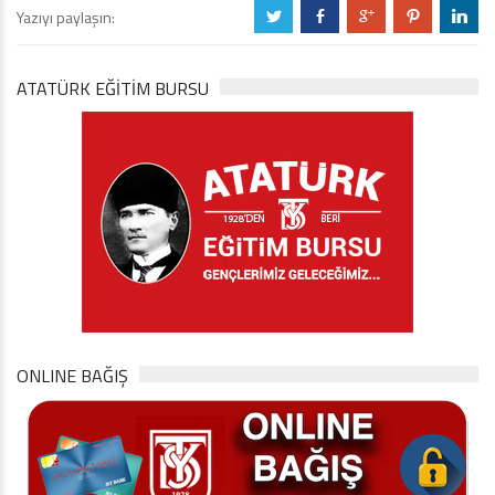
Yazıyı paylaşın:
a
b
c
d
j
ATATÜRK EĞITIM BURSU
ONLINE BAĞIŞ