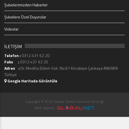
Şubelerimizden Haberler
Şubelere Özel Duyurular
Videolar
İLETİŞİM
Telefon :
0312 431 62 20
Faks :
0312 431 62 25
Adres :
Dr. Mediha Eldem Sok. No:67 Kocatepe Çankaya ANKARA
Türkiye
Google Haritada Görüntüle
Copyright © 2026 Türkiye Yardım Sevenler Derneği
Web Tasarım :