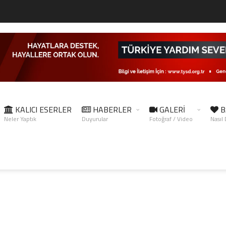
KALICI ESERLER
HABERLER
GALERİ
B
Neler Yaptık
Duyurular
Fotoğraf / Video
Nasıl