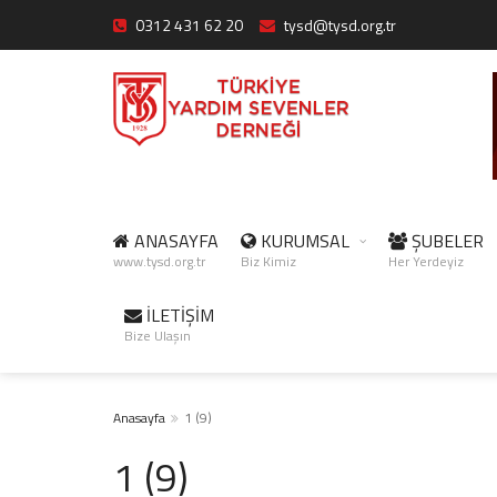
0312 431 62 20
tysd@tysd.org.tr
ANASAYFA
KURUMSAL
ŞUBELER
www.tysd.org.tr
Biz Kimiz
Her Yerdeyiz
İLETİŞİM
Bize Ulaşın
Anasayfa
1 (9)
1 (9)