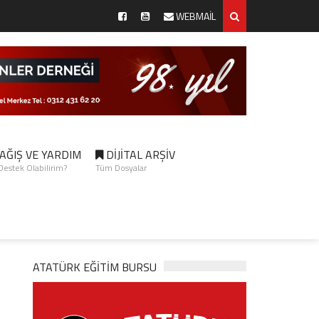
WEBMAİL
AĞIŞ VE YARDIM
DİJİTAL ARŞİV
 Destek Olabilirim?
Tüm Dosyalar
ATATÜRK EĞITIM BURSU