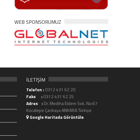
WEB SPONSORUMUZ
İLETİŞİM
Telefon :
0312 431 62 20
Faks :
0312 431 62 25
Adres :
Dr. Mediha Eldem Sok. No:67
Kocatepe Çankaya ANKARA Türkiye
Google Haritada Görüntüle