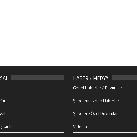
SAL
HABER / MEDYA
Genel Haberler / Duyurular
Kurulu
Şubelerimizden Haberler
yeler
Şubelere Özel Duyurular
şkanlar
Videolar