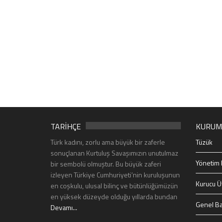
TARİHÇE
KURUM
Türk kadını, zorlu ama büyük bir zaferle
Tüzük
sonuçlanan Kurtuluş Savaşımızın unutulmaz
Yönetim 
bir sembolü olmuştur. Bu büyük zaferi
izleyen Türkiye Cumhuriyeti’nin kuruluşunun
Kurucu Ü
en coşkulu, ulusal bilinç ve bütünlüğümüzün
en yüksek düzeyde olduğu yıllarda bundan
Genel Ba
Devamı...