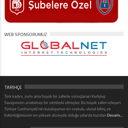
WEB SPONSORUMUZ
TARİHÇE
Türk kadını, zorlu ama büyük bir zaferle sonuçlanan Kurtuluş
Savaşımızın unutulmaz bir sembolü olmuştur. Bu büyük zaferi izleyen
Türkiye Cumhuriyeti’nin kuruluşunun en coşkulu, ulusal bilinç ve
bütünlüğümüzün en yüksek düzeyde olduğu yıllarda bundan
Devamı...