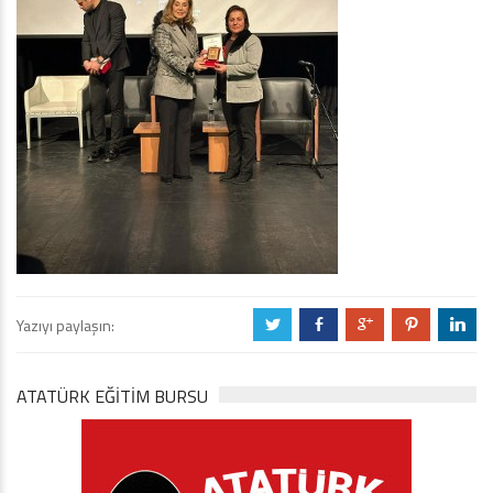
Yazıyı paylaşın:
a
b
c
d
j
ATATÜRK EĞITIM BURSU