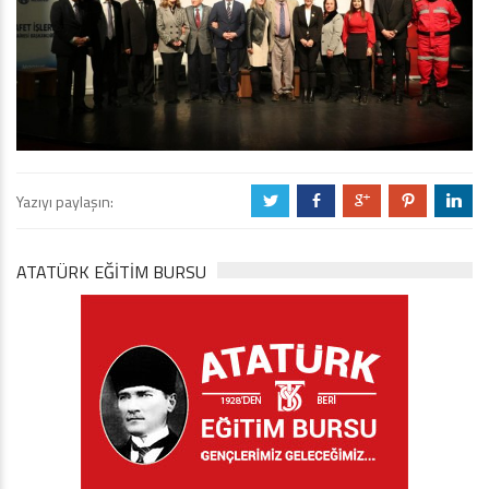
Yazıyı paylaşın:
a
b
c
d
j
ATATÜRK EĞITIM BURSU