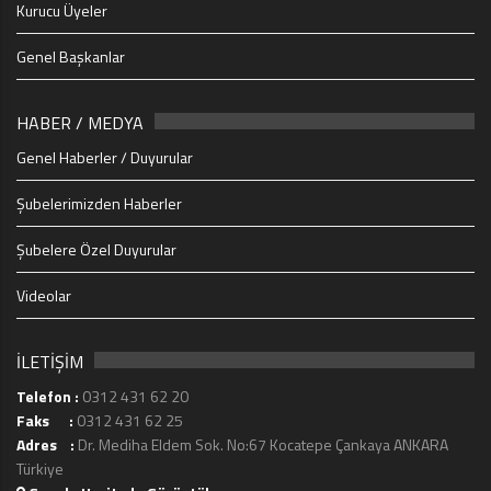
Kurucu Üyeler
Genel Başkanlar
HABER / MEDYA
Genel Haberler / Duyurular
Şubelerimizden Haberler
Şubelere Özel Duyurular
Videolar
İLETİŞİM
Telefon :
0312 431 62 20
Faks :
0312 431 62 25
Adres :
Dr. Mediha Eldem Sok. No:67 Kocatepe Çankaya ANKARA
Türkiye