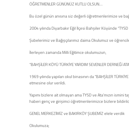
ÖĞRETMENLER GÜNÜNÜZ KUTLU OLSUN…
Bu özel günün anısına siz değerli öğretmenlerimize ve bağ
2004 yılında Diyarbakır Eğil İlçesi Bahşiler Köyünde “TYSD
Şubelerimiz ve Bağışçılarımız daima Okulumuz ve öğrencil
İlerleyen zamanda Milli Eğitimce okulumuzun,
“BAHŞİLER KÖYÜ TÜRKİYE YARDIM SEVENLER DERNEĞİ AT
1969 yılında yapılan okul binasının da “BAHŞİLER TÜRK
etmesine olur verildi.
Yapımı bizlere ait olmayan ama TYSD ve Ata’mızın ismini taş
haberi genç ve girişimci öğretmenlerimizce bizlere bildirild
GENEL MERKEZİMİZ ve BAKIRKÖY ŞUBEMİZ elele verdik
Okulumuza;