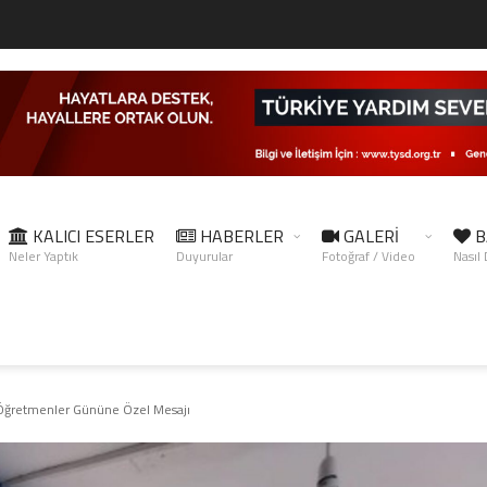
KALICI ESERLER
HABERLER
GALERİ
B
Neler Yaptık
Duyurular
Fotoğraf / Video
Nasıl
Öğretmenler Gününe Özel Mesajı