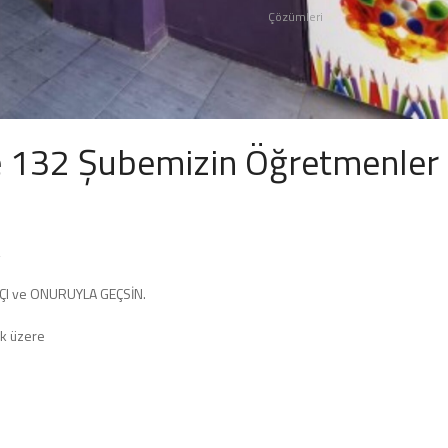
Çözümleri
e 132 Şubemizin Öğretmenler
,
ÇI ve ONURUYLA GEÇSİN.
k üzere