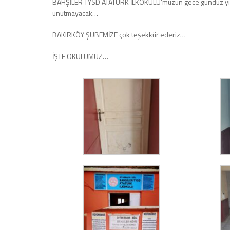
BAHŞİLER TYSD ATATÜRK İLKOKULU’muzun gece gündüz yılmad
unutmayacak…
BAKIRKÖY ŞUBEMİZE çok teşekkür ederiz…
İŞTE OKULUMUZ…