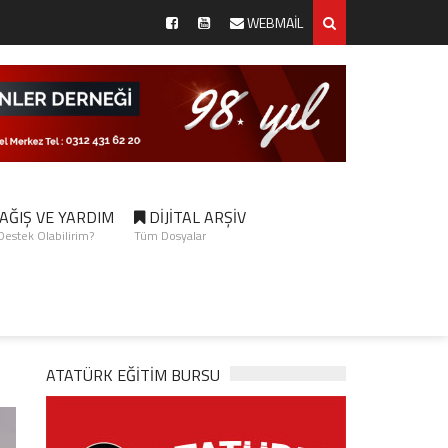
WEBMAİL
AĞIŞ VE YARDIM
DİJİTAL ARŞİV
 Destek Olabilirim?
Tüm Dosyalar
ATATÜRK EĞITIM BURSU