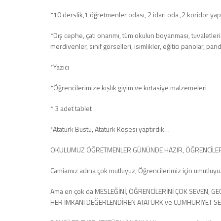
*10 derslik,1 öğretmenler odası, 2 idari oda ,2 koridor yap
*Dış cephe, çatı onarımı, tüm okulun boyanması, tuvaletleri
merdivenler, sınıf görselleri, isimlikler, eğitici panolar, p
*Yazıcı
*Öğrencilerimize kışlık giyim ve kırtasiye malzemeleri
* 3 adet tablet
*Atatürk Büstü, Atatürk Köşesi yaptırdık…
OKULUMUZ ÖĞRETMENLER GÜNÜNDE HAZIR, ÖĞRENCİLER
Camiamız adına çok mutluyuz, Öğrencilerimiz için umutluy
Ama en çok da MESLEĞİNİ, ÖĞRENCİLERİNİ ÇOK SEVEN, GE
HER İMKANI DEĞERLENDİREN ATATÜRK ve CUMHURİYET S