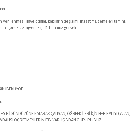
ımı
n yenilenmesi, ilave odalar, kapıların değişimi, inşaat malzemeleri temini,
andemi görsel ve hijyenleri, 15 Temmuz görseli
İNİ BEKLİYOR…
uz…
CESİNİ GÜNDÜZÜNE KATARAK ÇALIŞAN, ÖĞRENCİLERİ İÇİN HER KAPIYI ÇALAN,
EVDALISI ÖĞRETMENLERİMİZİN VARLIĞINDAN GURURLUYUZ…