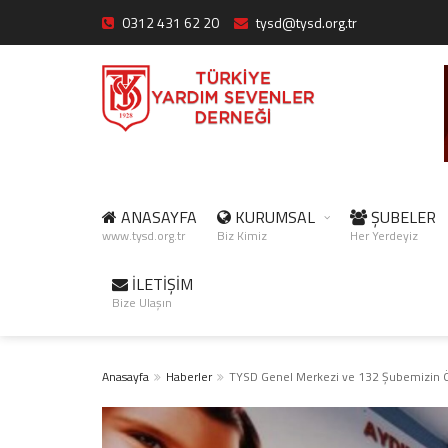
0312 431 62 20
tysd@tysd.org.tr
ANASAYFA
KURUMSAL
ŞUBELER
www.tysd.org.tr
Biz Kimiz
Her Yerdeyiz
İLETİŞİM
Bize Ulaşın
Anasayfa
Haberler
TYSD Genel Merkezi ve 132 Şubemizin 