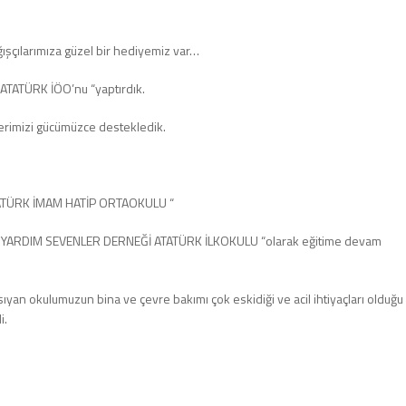
ışçılarımıza güzel bir hediyemiz var…
 ATATÜRK İÖO’nu “yaptırdık.
erimizi gücümüzce destekledik.
ATÜRK İMAM HATİP ORTAOKULU “
İYE YARDIM SEVENLER DERNEĞİ ATATÜRK İLKOKULU “olarak eğitime devam
ıyan okulumuzun bina ve çevre bakımı çok eskidiği ve acil ihtiyaçları olduğu
i.