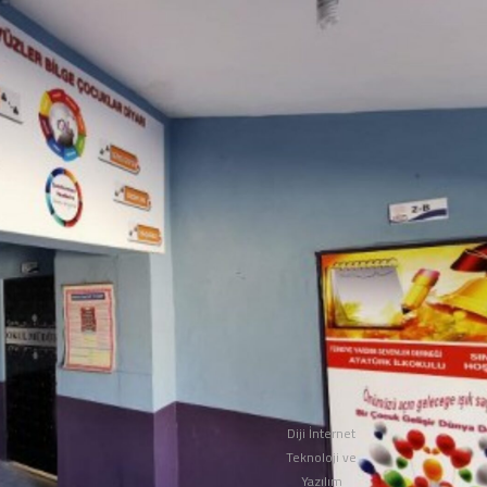
Diji İnternet
Teknoloji ve
Yazılım