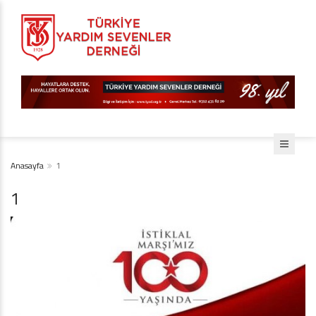
Anasayfa
1
1