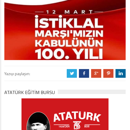
Yazıyı paylaşın:
a
b
c
d
j
ATATÜRK EĞITIM BURSU