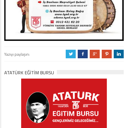
Yazıyı paylaşın:
a
b
c
d
j
ATATÜRK EĞITIM BURSU