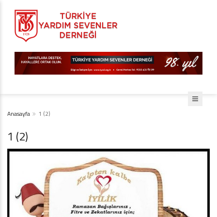
Anasayfa
1 (2)
1 (2)