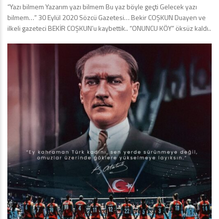
“Yazı bilmem Yazarım yazı bilmem Bu yaz böyle geçti Gelecek yazı
bilmem…” 30 Eylül 2020 Sözcü Gazetesi… Bekir COŞKUN Duayen ve
ilkeli gazeteci BEKİR COŞKUN’u kaybettik.. “ONUNCU KÖY” öksüz kaldı..