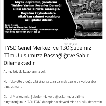
Diji İnternet
Teknoloji ve
TYSD Genel Merkezi ve 130 Şubemiz
Yazılım
Tüm Ulusumuza Başsağlığı ve Sabır
Çözümleri
Dilemektedir
Acımız büyük, kayıplarımız çok.
Her felakette olduğu gibi yine yaraları sarmak üzere bir ve beraber
olma zamanı.
Genel Merkezimiz, Şubelerimiz ve bağışçılarımızla birlikte
oluşturduğumuz “ACİL FON” da toplanacak yardımlarla büyük depremin