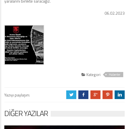
yaralarını birlikte saracağız.
06.02.2023
Kategori
Haberler
Yazıyı paylaşın:
a
b
c
d
j
DIĞER YAZILAR