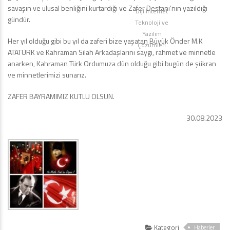
savaşın ve ulusal benliğini kurtardığı ve Zafer Destanı’nın yazıldığı
Diji İnternet
gündür.
Teknoloji ve
Yazılım
Her yıl olduğu gibi bu yıl da zaferi bize yaşatan Büyük Önder M.K
Çözümleri
ATATÜRK ve Kahraman Silah Arkadaşlarını saygı, rahmet ve minnetle
anarken, Kahraman Türk Ordumuza dün olduğu gibi bugün de şükran
ve minnetlerimizi sunarız.
ZAFER BAYRAMIMIZ KUTLU OLSUN.
30.08.2023
Kategori
Haberler