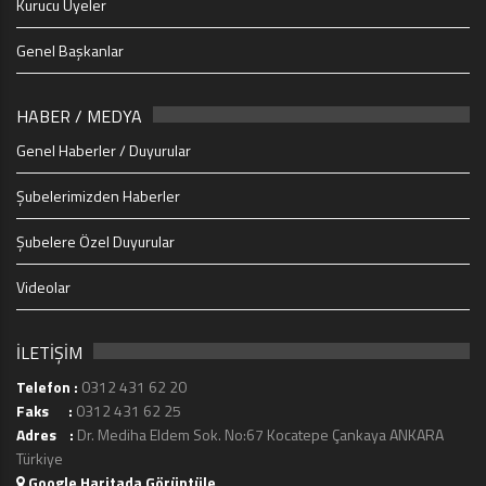
Kurucu Üyeler
Genel Başkanlar
HABER / MEDYA
Genel Haberler / Duyurular
Şubelerimizden Haberler
Şubelere Özel Duyurular
Videolar
İLETİŞİM
Telefon :
0312 431 62 20
Faks :
0312 431 62 25
Adres :
Dr. Mediha Eldem Sok. No:67 Kocatepe Çankaya ANKARA
Türkiye
Google Haritada Görüntüle