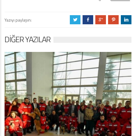
Yazıyı paylaşın:
a
b
c
d
j
DIĞER YAZILAR