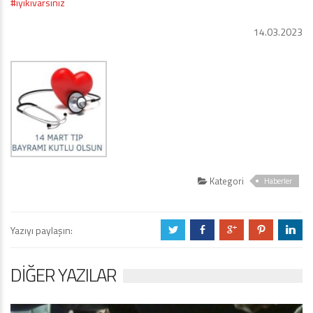
#iyikivarsınız
14.03.2023
Kategori
Haberler
Yazıyı paylaşın:
a
b
c
d
j
DIĞER YAZILAR