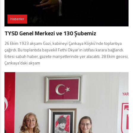
Haberler
TYSD Genel Merkezi ve 130 Şubemiz
26 Ekim 1923 akşamı Gazi, kabineyi Çankaya Köşkü’nde toplantıya
çağırdı. Bu toplantıda başvekil Fethi Okyar’ın istifası karara bağlandı.
Ertesi sabah haber, gazete manşetlerinde yer alacaktı. 28 Ekim gecesi,
Çankaya’daki akşam