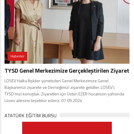
Haberler
TYSD Genel Merkezimize Gerçekleştirilen Ziyaret
LÖSEV Halka İlişkiler yöneticileri Genel Merkezimize Genel
Başkanımızı ziyarete ve Derneğimizi ziyarete geldiler. LÖSEV’i,
TYSD’mizi konuştuk. Ziyaretleri için Üstün EZER hocamızın şahsında
Lösev ailesine teşekkür ederiz. 07.09.2024
ATATÜRK EĞITIM BURSU