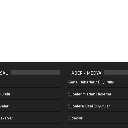
SAL
HABER / MEDYA
Genel Haberler / Duyurular
Kurulu
Şubelerimizden Haberler
yeler
Şubelere Özel Duyurular
şkanlar
Videolar