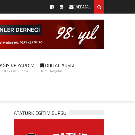
WEBMAİL
AĞIŞ VE YARDIM
DİJİTAL ARŞİV
 Destek Olabilirim?
Tüm Dosyalar
ATATÜRK EĞITIM BURSU