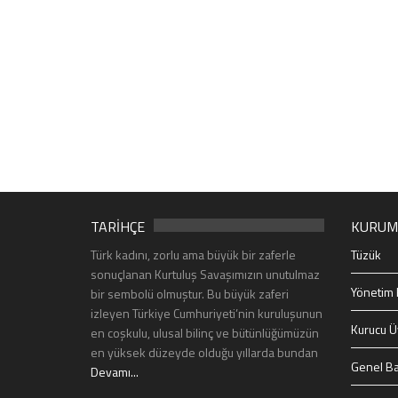
TARİHÇE
KURUM
Türk kadını, zorlu ama büyük bir zaferle
Tüzük
sonuçlanan Kurtuluş Savaşımızın unutulmaz
Yönetim 
bir sembolü olmuştur. Bu büyük zaferi
izleyen Türkiye Cumhuriyeti’nin kuruluşunun
Kurucu Ü
en coşkulu, ulusal bilinç ve bütünlüğümüzün
en yüksek düzeyde olduğu yıllarda bundan
Genel Ba
Devamı...