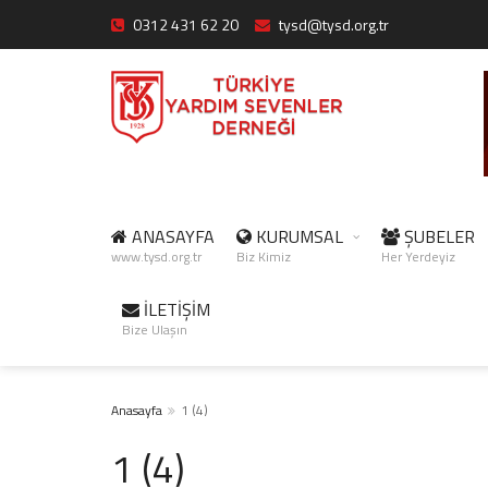
0312 431 62 20
tysd@tysd.org.tr
ANASAYFA
KURUMSAL
ŞUBELER
www.tysd.org.tr
Biz Kimiz
Her Yerdeyiz
İLETİŞİM
Bize Ulaşın
Anasayfa
1 (4)
1 (4)