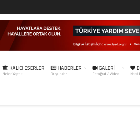
KALICI ESERLER
HABERLER
GALERİ
B
Neler Yaptık
Duyurular
Fotoğraf / Video
Nasıl