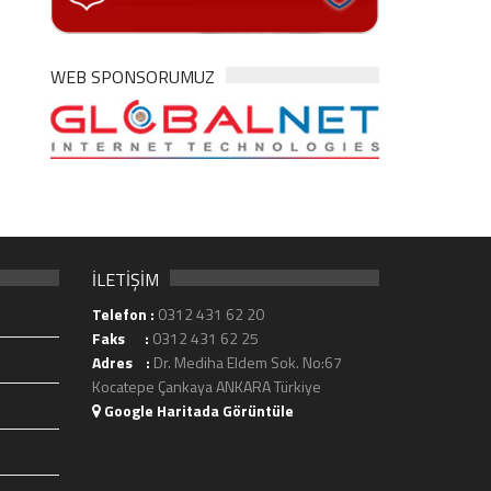
WEB SPONSORUMUZ
İLETİŞİM
Telefon :
0312 431 62 20
Faks :
0312 431 62 25
Adres :
Dr. Mediha Eldem Sok. No:67
Kocatepe Çankaya ANKARA Türkiye
Google Haritada Görüntüle