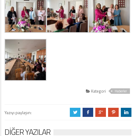
Kategori
Haberler
Yazıyı paylaşın:
a
b
c
d
j
DIĞER YAZILAR