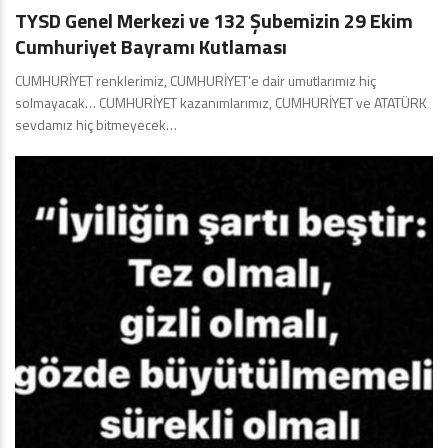
TYSD Genel Merkezi ve 132 Şubemizin 29 Ekim
Cumhuriyet Bayramı Kutlaması
CUMHURİYET renklerimiz, CUMHURİYET’e dair umutlarımız hiç
solmayacak… CUMHURİYET kazanımlarımız, CUMHURİYET ve ATATÜRK
sevdamız hiç bitmeyecek…