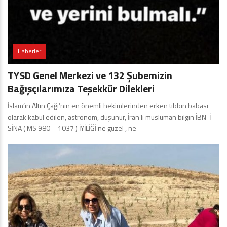
Haberler
TYSD Genel Merkezi ve 132 Şubemizin
Bağışçılarımıza Teşekkür Dilekleri
İslam’ın Altın Çağı’nın en önemli hekimlerinden erken tıbbın babası
olarak kabul edilen, astronom, düşünür, İran’lı müslüman bilgin İBN-İ
SİNA ( MS 980 – 1037 ) İYİLİĞİ ne güzel , ne