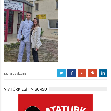
Yazıyı paylaşın:
a
b
c
d
j
ATATÜRK EĞITIM BURSU