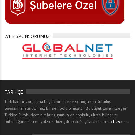
WEB SPONSORUMUZ
TARİHÇE
Türk kadını, zorlu ama büyük bir zaferle sonuçlanan Kurtuluş
Savaşımızın unutulmaz bir sembolü olmuştur. Bu büyük zaferi izleyen
Türkiye Cumhuriyeti’nin kuruluşunun en coşkulu, ulusal bilinç ve
bütünlüğümüzün en yüksek düzeyde olduğu yıllarda bundan
Devamı...