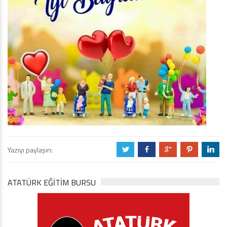
Yazıyı paylaşın:
a
b
c
d
j
ATATÜRK EĞITIM BURSU