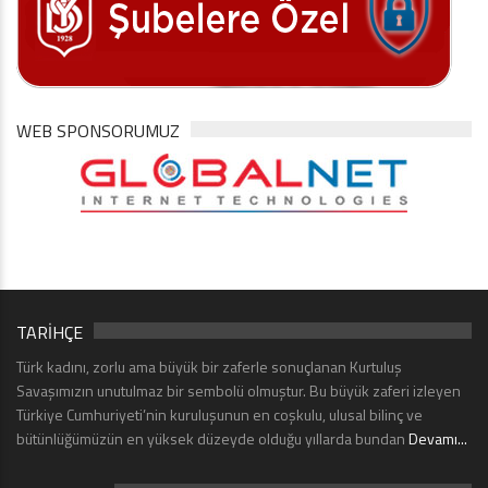
WEB SPONSORUMUZ
TARİHÇE
Türk kadını, zorlu ama büyük bir zaferle sonuçlanan Kurtuluş
Savaşımızın unutulmaz bir sembolü olmuştur. Bu büyük zaferi izleyen
Türkiye Cumhuriyeti’nin kuruluşunun en coşkulu, ulusal bilinç ve
bütünlüğümüzün en yüksek düzeyde olduğu yıllarda bundan
Devamı...