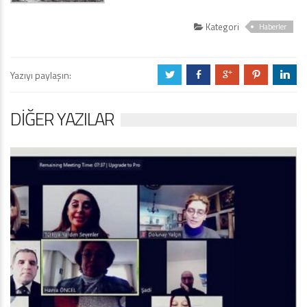
Kategori
Haberler
Yazıyı paylaşın:
a
b
c
d
j
DIĞER YAZILAR