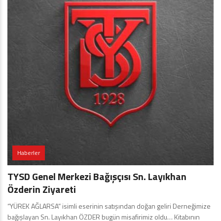
Haberler
TYSD Genel Merkezi Bağışçısı Sn. Layıkhan
Özderin Ziyareti
“YÜREK AĞLARSA” isimli eserinin satışından doğan geliri Derneğimize
bağışlayan Sn. Layıkhan ÖZDER bugün misafirimiz oldu… Kitabının