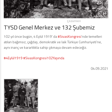
Diji İnternet
Teknoloji ve
Yazılım
Çözümleri
TYSD Genel Merkez ve 132 Şubemiz
102 yıl önce bugün, 4 Eylül 1919′ da
#SivasKongresi
’nde temelleri
atılan bağımsız, çağdaş, demokratik ve laik Türkiye Cumhuriyeti’ne,
aynı inanç ve kararlılıkla sahip çıkmaya devam edeceğiz.
#4Eylül1919
#SivasKongresi102Yaşında
04.09.2021