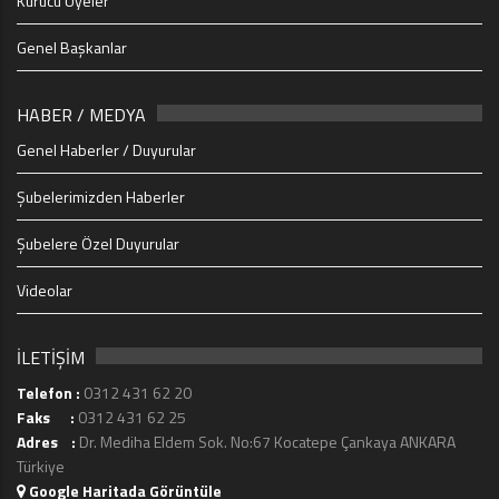
Kurucu Üyeler
Genel Başkanlar
HABER / MEDYA
Genel Haberler / Duyurular
Şubelerimizden Haberler
Şubelere Özel Duyurular
Videolar
İLETİŞİM
Telefon :
0312 431 62 20
Faks :
0312 431 62 25
Adres :
Dr. Mediha Eldem Sok. No:67 Kocatepe Çankaya ANKARA
Türkiye
Google Haritada Görüntüle