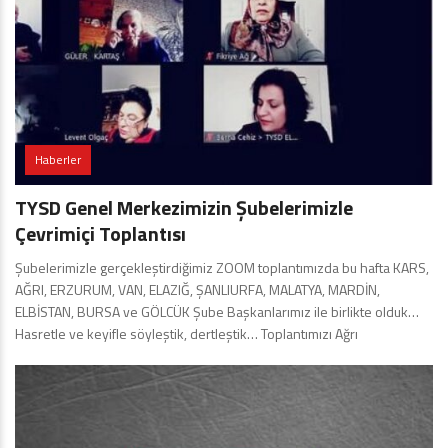
Haberler
TYSD Genel Merkezimizin Şubelerimizle
Çevrimiçi Toplantısı
Şubelerimizle gerçekleştirdiğimiz ZOOM toplantımızda bu hafta KARS,
AĞRI, ERZURUM, VAN, ELAZIĞ, ŞANLIURFA, MALATYA, MARDİN,
ELBİSTAN, BURSA ve GÖLCÜK Şube Başkanlarımız ile birlikte olduk…
Hasretle ve keyifle söyleştik, dertleştik… Toplantımızı Ağrı