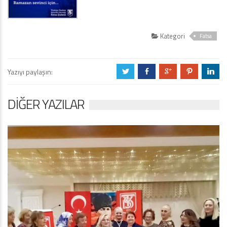
Kategori
Fatsa
Yazıyı paylaşın:
a
b
c
d
j
DIĞER YAZILAR