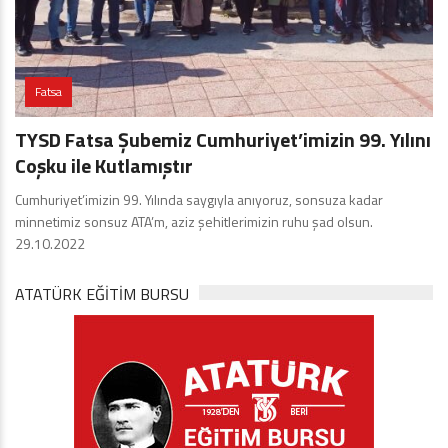
Fatsa
TYSD Fatsa Şubemiz Cumhuriyet’imizin 99. Yılını
Coşku ile Kutlamıştır
Cumhuriyet’imizin 99. Yılında saygıyla anıyoruz, sonsuza kadar
minnetimiz sonsuz ATA’m, aziz şehitlerimizin ruhu şad olsun.
29.10.2022
ATATÜRK EĞITIM BURSU