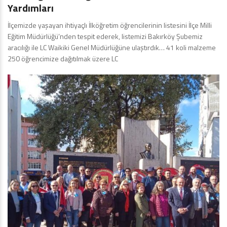
Yardımları
İlçemizde yaşayan ihtiyaçlı İlköğretim öğrencilerinin listesini İlçe Milli
Eğitim Müdürlüğü’nden tespit ederek, listemizi Bakırköy Şubemiz
aracılığı ile LC Waikiki Genel Müdürlüğüne ulaştırdık… 41 koli malzeme
250 öğrencimize dağıtılmak üzere LC