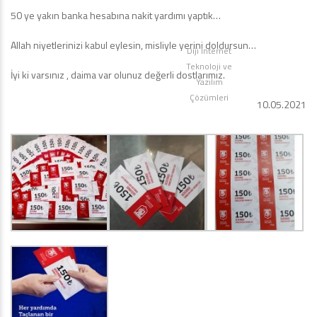
50 ye yakın banka hesabına nakit yardımı yaptık…
Allah niyetlerinizi kabul eylesin, misliyle yerini doldursun…
Diji İnternet
Teknoloji ve
İyi ki varsınız , daima var olunuz değerli dostlarımız.
Yazılım
Çözümleri
10.05.2021