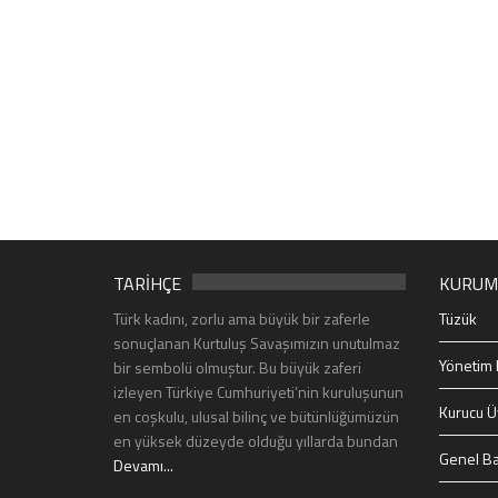
TARİHÇE
KURUM
Türk kadını, zorlu ama büyük bir zaferle
Tüzük
sonuçlanan Kurtuluş Savaşımızın unutulmaz
Yönetim 
bir sembolü olmuştur. Bu büyük zaferi
izleyen Türkiye Cumhuriyeti’nin kuruluşunun
Kurucu Ü
en coşkulu, ulusal bilinç ve bütünlüğümüzün
en yüksek düzeyde olduğu yıllarda bundan
Genel Ba
Devamı...