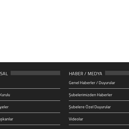
SAL
HABER / MEDYA
Genel Haberler / Duyurular
Kurulu
Şubelerimizden Haberler
yeler
Şubelere Özel Duyurular
şkanlar
Videolar