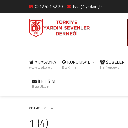
0312 431 62 20
tysd@tysd.org.tr
ANASAYFA
KURUMSAL
ŞUBELER
www.tysd.org.tr
Biz Kimiz
Her Yerdeyiz
İLETİŞİM
Bize Ulaşın
Anasayfa
1 (4)
1 (4)