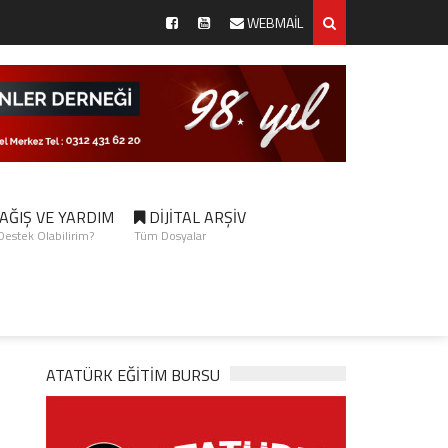
WEBMAİL
AĞIŞ VE YARDIM
DİJİTAL ARŞİV
 Destek Olabilirim?
Tüm Dosyalar
ATATÜRK EĞITIM BURSU