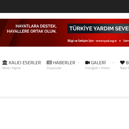
KALICI ESERLER
HABERLER
GALERİ
B
Neler Yaptık
Duyurular
Fotoğraf / Video
Nasıl