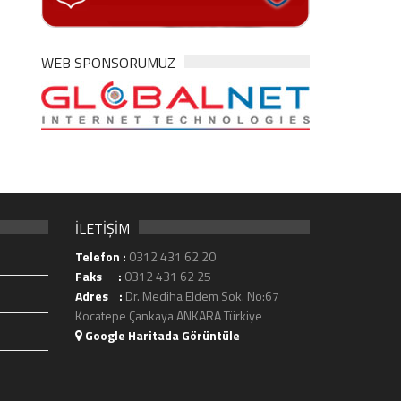
WEB SPONSORUMUZ
İLETİŞİM
Telefon :
0312 431 62 20
Faks :
0312 431 62 25
Adres :
Dr. Mediha Eldem Sok. No:67
Kocatepe Çankaya ANKARA Türkiye
Google Haritada Görüntüle