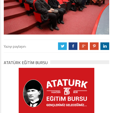
Yazıyı paylaşın:
a
b
c
d
j
ATATÜRK EĞITIM BURSU