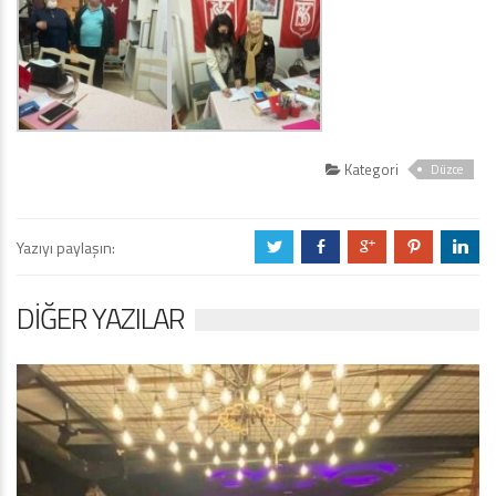
Kategori
Düzce
Yazıyı paylaşın:
a
b
c
d
j
DIĞER YAZILAR