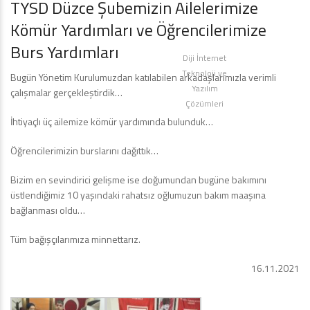
TYSD Düzce Şubemizin Ailelerimize
Kömür Yardımları ve Öğrencilerimize
Burs Yardımları
Diji İnternet
Teknoloji ve
Bugün Yönetim Kurulumuzdan katılabilen arkadaşlarımızla verimli
Yazılım
çalışmalar gerçekleştirdik…
Çözümleri
İhtiyaçlı üç ailemize kömür yardımında bulunduk…
Öğrencilerimizin burslarını dağıttık…
Bizim en sevindirici gelişme ise doğumundan bugüne bakımını
üstlendiğimiz 10 yaşındaki rahatsız oğlumuzun bakım maaşına
bağlanması oldu…
Tüm bağışçılarımıza minnettarız.
16.11.2021