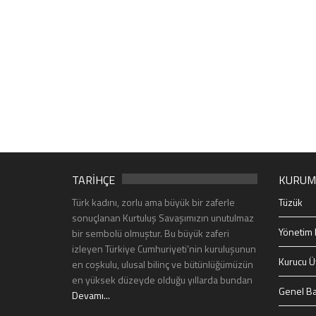
TARİHÇE
KURUM
Türk kadını, zorlu ama büyük bir zaferle
Tüzük
sonuçlanan Kurtuluş Savaşımızın unutulmaz
Yönetim 
bir sembolü olmuştur. Bu büyük zaferi
izleyen Türkiye Cumhuriyeti’nin kuruluşunun
Kurucu Ü
en coşkulu, ulusal bilinç ve bütünlüğümüzün
en yüksek düzeyde olduğu yıllarda bundan
Genel Ba
Devamı...