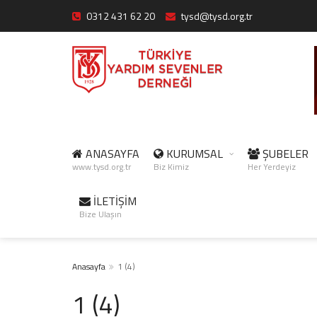
0312 431 62 20
tysd@tysd.org.tr
ANASAYFA
KURUMSAL
ŞUBELER
www.tysd.org.tr
Biz Kimiz
Her Yerdeyiz
İLETİŞİM
Bize Ulaşın
Anasayfa
1 (4)
1 (4)