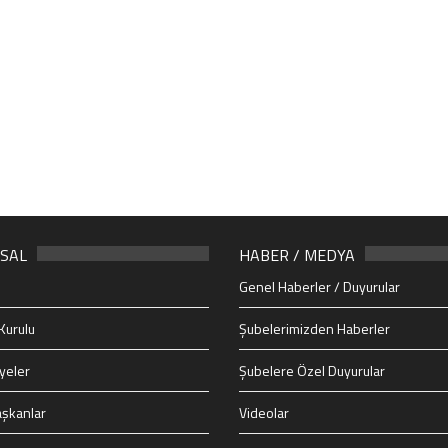
SAL
HABER / MEDYA
Genel Haberler / Duyurular
Kurulu
Şubelerimizden Haberler
yeler
Şubelere Özel Duyurular
şkanlar
Videolar