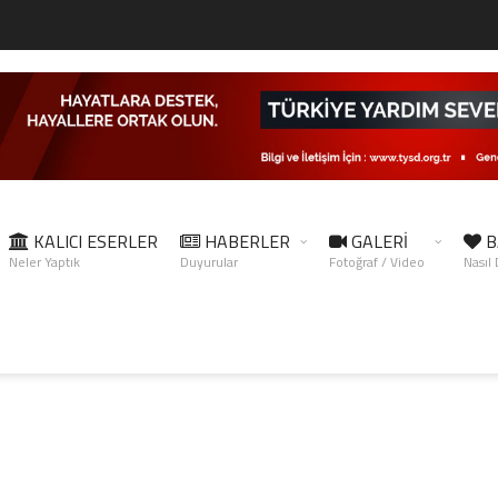
KALICI ESERLER
HABERLER
GALERİ
B
Neler Yaptık
Duyurular
Fotoğraf / Video
Nasıl