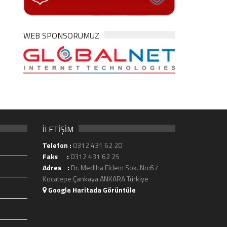
WEB SPONSORUMUZ
İLETİŞİM
Telefon :
0312 431 62 20
Faks :
0312 431 62 25
Adres :
Dr. Mediha Eldem Sok. No:67
Kocatepe Çankaya ANKARA Türkiye
Google Haritada Görüntüle