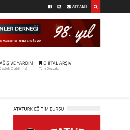
WEBMAİL
AĞIŞ VE YARDIM
DİJİTAL ARŞİV
 Destek Olabilirim?
Tüm Dosyalar
ATATÜRK EĞITIM BURSU