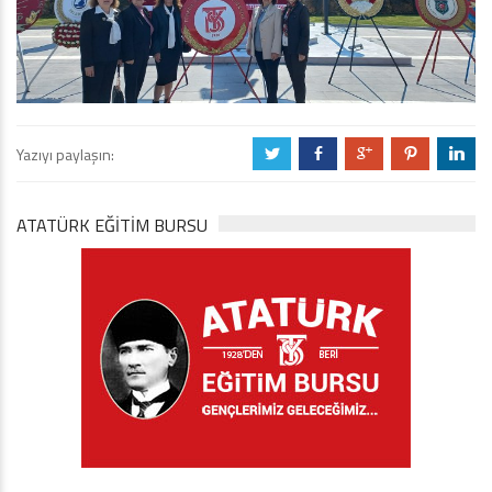
Yazıyı paylaşın:
a
b
c
d
j
ATATÜRK EĞITIM BURSU