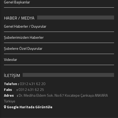
Genel Başkanlar
HABER / MEDYA
Genel Haberler / Duyurular
Şubelerimizden Haberler
Şubelere Özel Duyurular
Videolar
İLETİŞİM
Telefon :
0312 431 62 20
Faks :
0312 431 62 25
Adres :
Dr. Mediha Eldem Sok. No:67 Kocatepe Çankaya ANKARA
Türkiye
Google Haritada Görüntüle