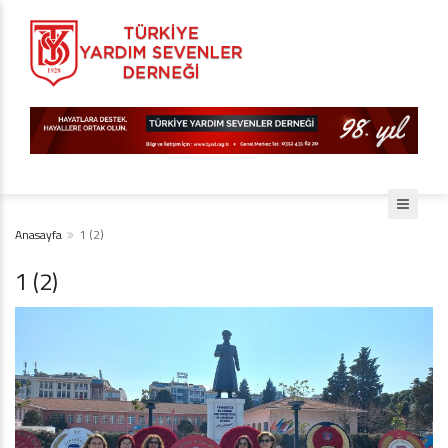
Anasayfa
1 (2)
1 (2)