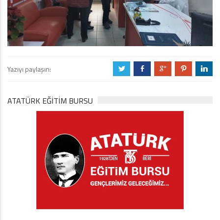
Yazıyı paylaşın:
a
b
c
d
j
ATATÜRK EĞITIM BURSU