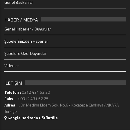
Genel Başkanlar
HABER / MEDYA
Genel Haberler / Duyurular
Şubelerimizden Haberler
Şubelere Özel Duyurular
Videolar
İLETİŞİM
Telefon :
0312 431 62 20
Faks :
0312 431 62 25
Adres :
Dr. Mediha Eldem Sok. No:67 Kocatepe Çankaya ANKARA
Türkiye
Google Haritada Görüntüle