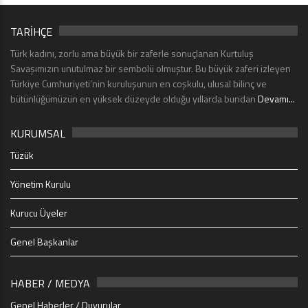
TARİHÇE
Türk kadını, zorlu ama büyük bir zaferle sonuçlanan Kurtuluş
Savaşımızın unutulmaz bir sembolü olmuştur. Bu büyük zaferi izleyen
Türkiye Cumhuriyeti’nin kuruluşunun en coşkulu, ulusal bilinç ve
bütünlüğümüzün en yüksek düzeyde olduğu yıllarda bundan
Devamı...
KURUMSAL
Tüzük
Yönetim Kurulu
Kurucu Üyeler
Genel Başkanlar
HABER / MEDYA
Genel Haberler / Duyurular