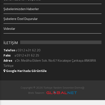
Şubelerimizden Haberler
Şubelere Özel Duyurular
Videolar
İLETİŞİM
Telefon :
0312 431 62 20
Faks :
0312 431 62 25
Adres :
Dr. Mediha Eldem Sok. No:67 Kocatepe Çankaya ANKARA
Türkiye
Google Haritada Görüntüle
Copyright © 2026 Türkiye Yardım Sevenler Derneği
Web Tasarım :