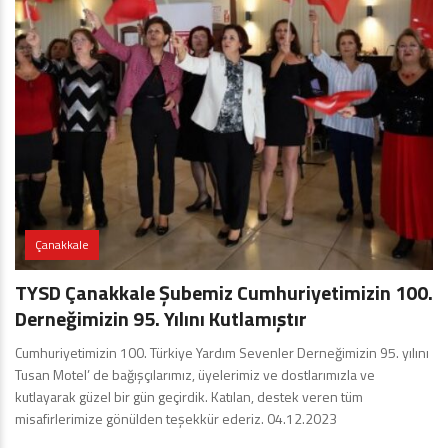
Çanakkale
TYSD Çanakkale Şubemiz Cumhuriyetimizin 100.
Derneğimizin 95. Yılını Kutlamıştır
Cumhuriyetimizin 100. Türkiye Yardım Sevenler Derneğimizin 95. yılını
Tusan Motel’ de bağışçılarımız, üyelerimiz ve dostlarımızla ve
kutlayarak güzel bir gün geçirdik. Katılan, destek veren tüm
misafirlerimize gönülden teşekkür ederiz. 04.12.2023