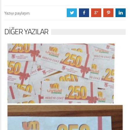
Yazıyı paylaşın:
a
b
c
d
j
DIĞER YAZILAR