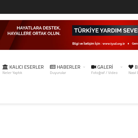
KALICI ESERLER
HABERLER
GALERİ
B
Neler Yaptık
Duyurular
Fotoğraf / Video
Nasıl