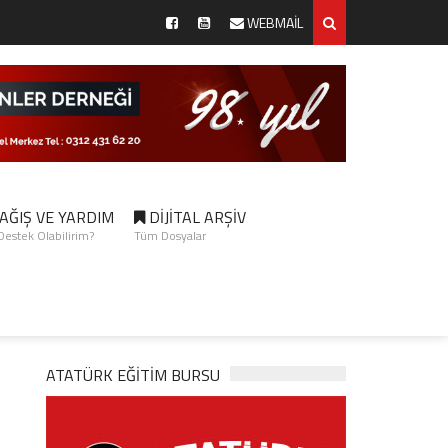
WEBMAİL
AĞIŞ VE YARDIM
DİJİTAL ARŞİV
 Destek Olabilirim?
Tüm Dosyalar
ATATÜRK EĞITIM BURSU