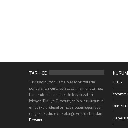
TARİHÇE
KURUM
Türk kadını, zorlu ama büyük bir zaferle
Tüzük
sonuçlanan Kurtuluş Savaşımızın unutulmaz
Yönetim 
bir sembolü olmuştur. Bu büyük zaferi
izleyen Türkiye Cumhuriyeti’nin kuruluşunun
Kurucu Ü
en coşkulu, ulusal bilinç ve bütünlüğümüzün
en yüksek düzeyde olduğu yıllarda bundan
Genel Ba
Devamı...