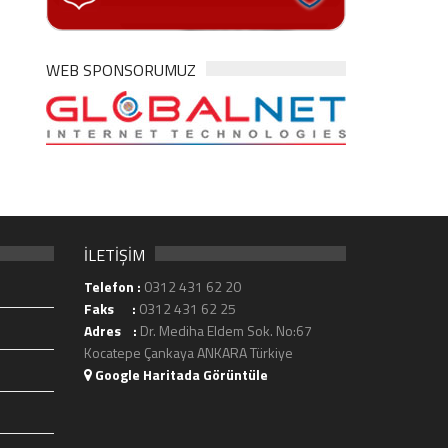
WEB SPONSORUMUZ
İLETİŞİM
Telefon :
0312 431 62 20
Faks :
0312 431 62 25
Adres :
Dr. Mediha Eldem Sok. No:67
Kocatepe Çankaya ANKARA Türkiye
Google Haritada Görüntüle