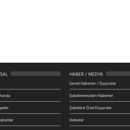
SAL
HABER / MEDYA
Genel Haberler / Duyurular
Kurulu
Şubelerimizden Haberler
yeler
Şubelere Özel Duyurular
şkanlar
Videolar