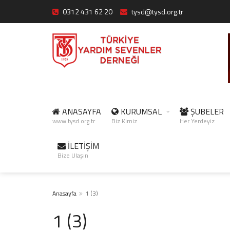
0312 431 62 20
tysd@tysd.org.tr
ANASAYFA
KURUMSAL
ŞUBELER
www.tysd.org.tr
Biz Kimiz
Her Yerdeyiz
İLETİŞİM
Bize Ulaşın
Anasayfa
1 (3)
1 (3)