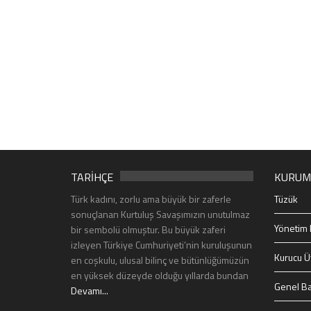
TARİHÇE
KURUM
Türk kadını, zorlu ama büyük bir zaferle
Tüzük
sonuçlanan Kurtuluş Savaşımızın unutulmaz
Yönetim 
bir sembolü olmuştur. Bu büyük zaferi
izleyen Türkiye Cumhuriyeti’nin kuruluşunun
Kurucu Ü
en coşkulu, ulusal bilinç ve bütünlüğümüzün
en yüksek düzeyde olduğu yıllarda bundan
Genel Ba
Devamı...