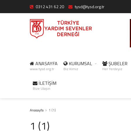
0312 431 62 20
tysd@tysd.org.tr
ANASAYFA
KURUMSAL
ŞUBELER
www.tysd.org.tr
Biz Kimiz
Her Yerdeyiz
İLETİŞİM
Bize Ulaşın
Anasayfa
1 (1)
1 (1)