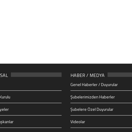
SAL
HABER / MEDYA
Genel Haberler / Duyurular
Kurulu
Şubelerimizden Haberler
yeler
Şubelere Özel Duyurular
şkanlar
Videolar