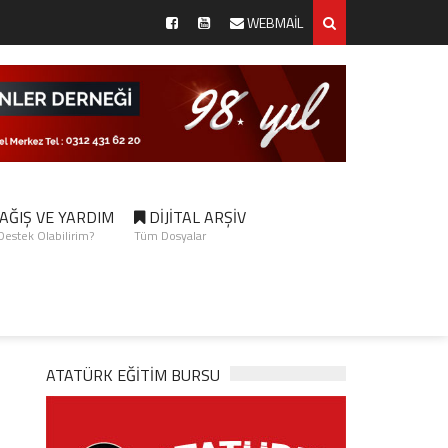
WEBMAİL
AĞIŞ VE YARDIM
DİJİTAL ARŞİV
 Destek Olabilirim?
Tüm Dosyalar
ATATÜRK EĞITIM BURSU