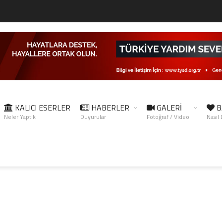
KALICI ESERLER
HABERLER
GALERİ
B
Neler Yaptık
Duyurular
Fotoğraf / Video
Nasıl