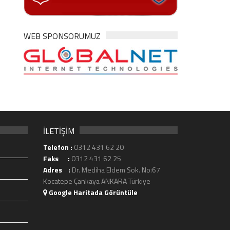
WEB SPONSORUMUZ
İLETİŞİM
Telefon :
0312 431 62 20
Faks :
0312 431 62 25
Adres :
Dr. Mediha Eldem Sok. No:67
Kocatepe Çankaya ANKARA Türkiye
Google Haritada Görüntüle