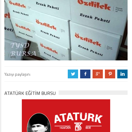
Yazıyı paylaşın:
a
b
c
d
j
ATATÜRK EĞITIM BURSU