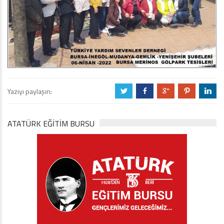
Yazıyı paylaşın:
a
b
c
d
j
ATATÜRK EĞITIM BURSU