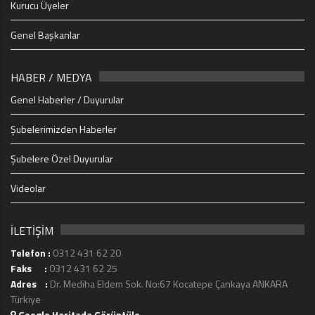
Kurucu Üyeler
Genel Başkanlar
HABER / MEDYA
Genel Haberler / Duyurular
Şubelerimizden Haberler
Şubelere Özel Duyurular
Videolar
İLETİŞİM
Telefon :
0312 431 62 20
Faks :
0312 431 62 25
Adres :
Dr. Mediha Eldem Sok. No:67 Kocatepe Çankaya ANKARA
Türkiye
Google Haritada Görüntüle