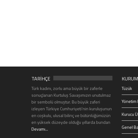
TARİHÇE
KURUM
Türk kadını, zorlu ama büyük bir zaferle
Tüzük
sonuçlanan Kurtuluş Savaşımızın unutulmaz
Yönetim 
bir sembolü olmuştur. Bu büyük zaferi
izleyen Türkiye Cumhuriyeti’nin kuruluşunun
Kurucu Ü
en coşkulu, ulusal bilinç ve bütünlüğümüzün
en yüksek düzeyde olduğu yıllarda bundan
Genel Ba
Devamı...