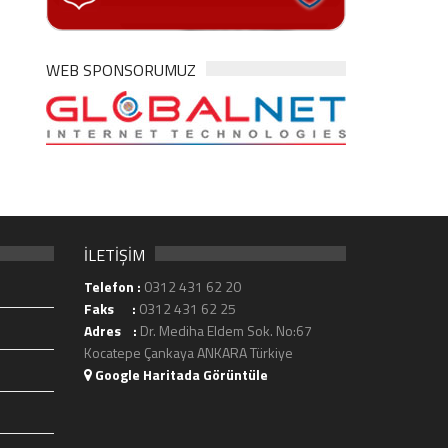
WEB SPONSORUMUZ
İLETİŞİM
Telefon :
0312 431 62 20
Faks :
0312 431 62 25
Adres :
Dr. Mediha Eldem Sok. No:67
Kocatepe Çankaya ANKARA Türkiye
Google Haritada Görüntüle