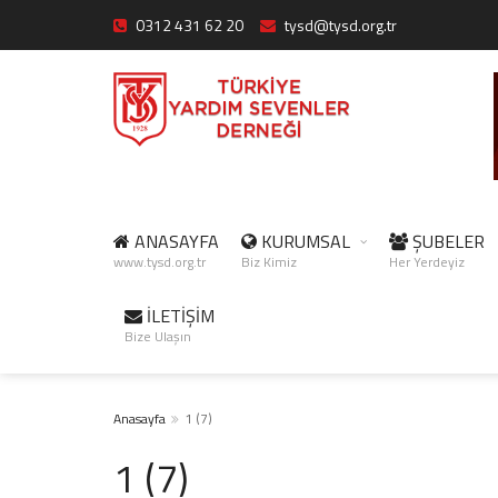
0312 431 62 20
tysd@tysd.org.tr
ANASAYFA
KURUMSAL
ŞUBELER
www.tysd.org.tr
Biz Kimiz
Her Yerdeyiz
İLETİŞİM
Bize Ulaşın
Anasayfa
1 (7)
1 (7)