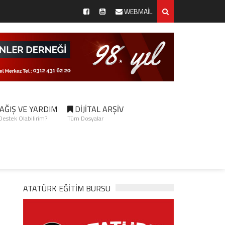
WEBMAİL
AĞIŞ VE YARDIM
DİJİTAL ARŞİV
 Destek Olabilirim?
Tüm Dosyalar
ATATÜRK EĞITIM BURSU