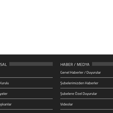
SAL
HABER / MEDYA
Genel Haberler / Duyurular
Kurulu
Şubelerimizden Haberler
yeler
Şubelere Özel Duyurular
şkanlar
Videolar