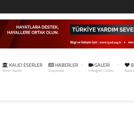
KALICI ESERLER
HABERLER
GALERİ
B
Neler Yaptık
Duyurular
Fotoğraf / Video
Nasıl