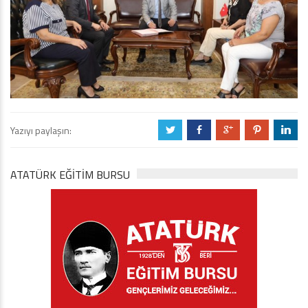
Yazıyı paylaşın:
a
b
c
d
j
ATATÜRK EĞITIM BURSU