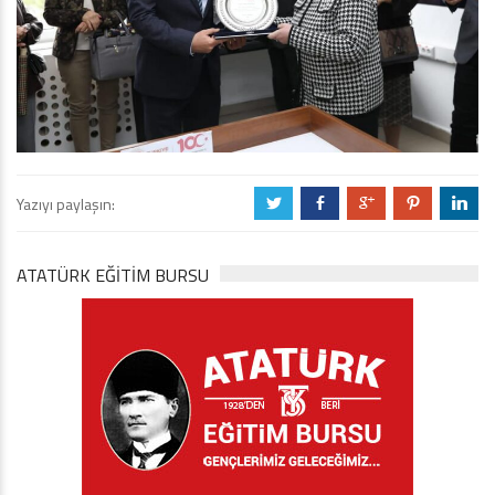
Yazıyı paylaşın:
a
b
c
d
j
ATATÜRK EĞITIM BURSU