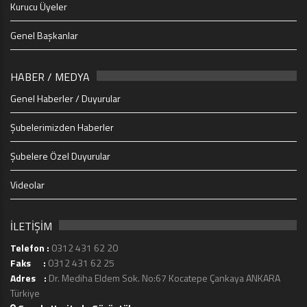
Kurucu Üyeler
Genel Başkanlar
HABER / MEDYA
Genel Haberler / Duyurular
Şubelerimizden Haberler
Şubelere Özel Duyurular
Videolar
İLETİŞİM
Telefon :
0312 431 62 20
Faks :
0312 431 62 25
Adres :
Dr. Mediha Eldem Sok. No:67 Kocatepe Çankaya ANKARA
Türkiye