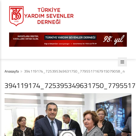
Anasayfa
394119174_725395349631750_7795517167915079058_n
394119174_725395349631750_7795517