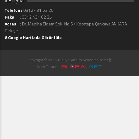
İLETİŞİM
Telefon :
0312 431 62 20
Faks :
0312 431 62 25
Adres :
Dr. Mediha Eldem Sok. No:67 Kocatepe Çankaya ANKARA
Türkiye
Google Haritada Görüntüle
Copyright © 2026 Türkiye Yardım Sevenler Derneği
Web Tasarım :