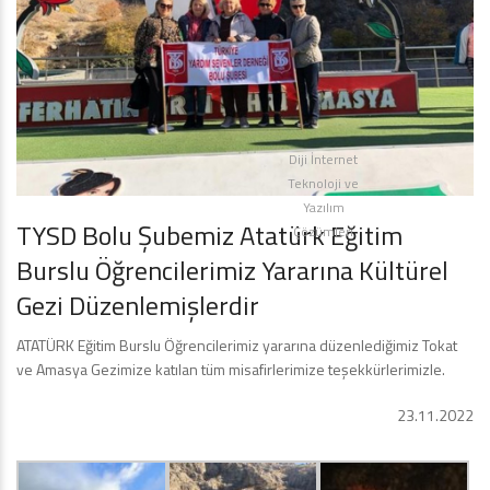
Diji İnternet
Teknoloji ve
Yazılım
TYSD Bolu Şubemiz Atatürk Eğitim
Çözümleri
Burslu Öğrencilerimiz Yararına Kültürel
Gezi Düzenlemişlerdir
ATATÜRK Eğitim Burslu Öğrencilerimiz yararına düzenlediğimiz Tokat
ve Amasya Gezimize katılan tüm misafirlerimize teşekkürlerimizle.
23.11.2022