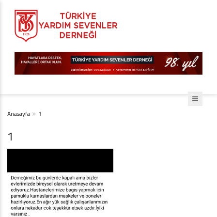
Anasayfa
1
1