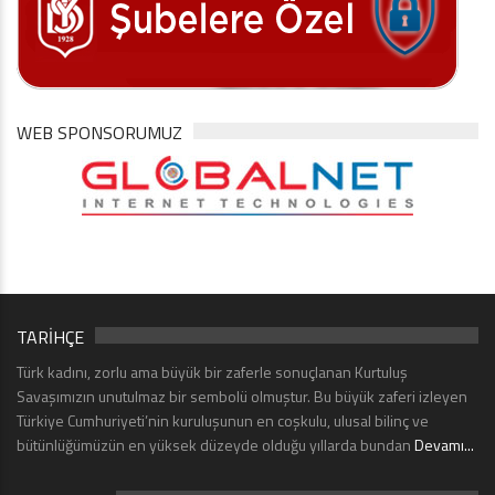
WEB SPONSORUMUZ
TARİHÇE
Türk kadını, zorlu ama büyük bir zaferle sonuçlanan Kurtuluş
Savaşımızın unutulmaz bir sembolü olmuştur. Bu büyük zaferi izleyen
Türkiye Cumhuriyeti’nin kuruluşunun en coşkulu, ulusal bilinç ve
bütünlüğümüzün en yüksek düzeyde olduğu yıllarda bundan
Devamı...