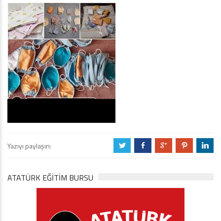
Yazıyı paylaşın:
a
b
c
d
j
ATATÜRK EĞITIM BURSU