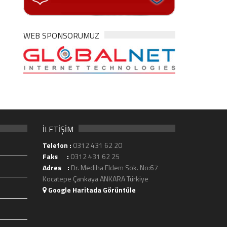
WEB SPONSORUMUZ
İLETİŞİM
Telefon :
0312 431 62 20
Faks :
0312 431 62 25
Adres :
Dr. Mediha Eldem Sok. No:67
Kocatepe Çankaya ANKARA Türkiye
Google Haritada Görüntüle