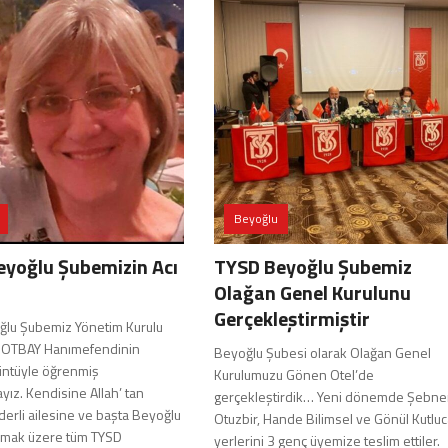
Beyoğlu
yoğlu Şubemizin Acı
TYSD Beyoğlu Şubemiz
Olağan Genel Kurulunu
Gerçekleştirmiştir
lu Şubemiz Yönetim Kurulu
e OTBAY Hanımefendinin
Beyoğlu Şubesi olarak Olağan Genel
züntüyle öğrenmiş
Kurulumuzu Gönen Otel’de
ız. Kendisine Allah’ tan
gerçekleştirdik… Yeni dönemde Şebn
derli ailesine ve başta Beyoğlu
Otuzbir, Hande Bilimsel ve Gönül Kutluc
lmak üzere tüm TYSD
yerlerini 3 genç üyemize teslim ettiler.