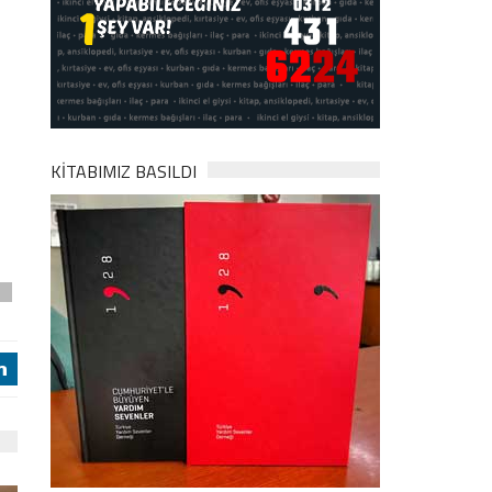
KİTABIMIZ BASILDI
u
j