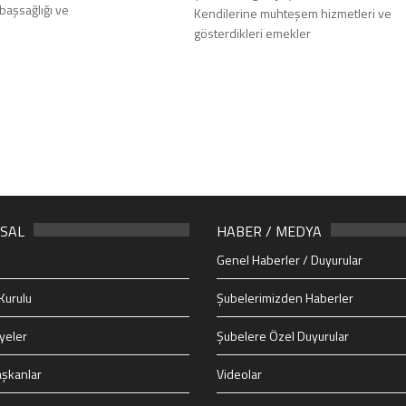
başsağlığı ve
Kendilerine muhteşem hizmetleri ve
gösterdikleri emekler
SAL
HABER / MEDYA
Genel Haberler / Duyurular
Kurulu
Şubelerimizden Haberler
yeler
Şubelere Özel Duyurular
şkanlar
Videolar