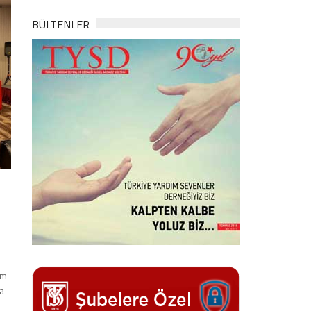
BÜLTENLER
em
a