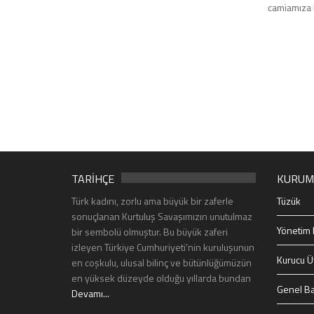
camiamıza 
TARİHÇE
KURUM
Türk kadını, zorlu ama büyük bir zaferle
Tüzük
sonuçlanan Kurtuluş Savaşımızın unutulmaz
Yönetim 
bir sembolü olmuştur. Bu büyük zaferi
izleyen Türkiye Cumhuriyeti’nin kuruluşunun
Kurucu Ü
en coşkulu, ulusal bilinç ve bütünlüğümüzün
en yüksek düzeyde olduğu yıllarda bundan
Genel Ba
Devamı...