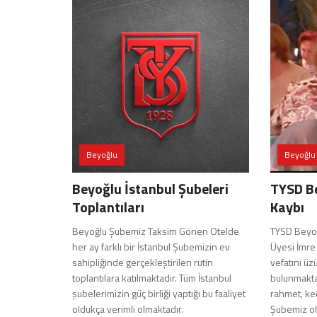
Beyoğlu
Beyoğlu
Beyoğlu İstanbul Şubeleri
TYSD Be
Toplantıları
Kaybı
Beyoğlu Şubemiz Taksim Gönen Otelde
TYSD Beyoğ
her ay farklı bir İstanbul Şubemizin ev
Üyesi İmr
sahipliğinde gerçekleştirilen rutin
vefatını ü
toplantılara katılmaktadır. Tüm İstanbul
bulunmaktay
şubelerimizin güç birliği yaptığı bu faaliyet
rahmet, ke
oldukça verimli olmaktadır.
Şubemiz o