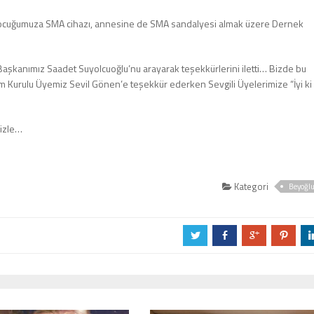
 çocuğumuza SMA cihazı, annesine de SMA sandalyesi almak üzere Dernek
aşkanımız Saadet Suyolcuoğlu’nu arayarak teşekkürlerini iletti… Bizde bu
Kurulu Üyemiz Sevil Gönen’e teşekkür ederken Sevgili Üyelerimize “İyi ki
mizle…
Kategori
Beyoğl
a
b
c
d