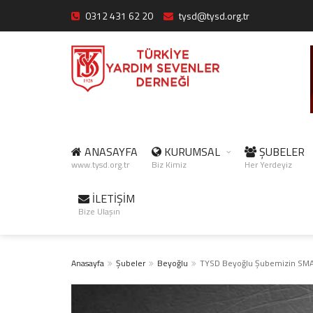
0312 431 62 20
tysd@tysd.org.tr
ANASAYFA
KURUMSAL
ŞUBELER
www.tysd.org.tr
Biz Kimiz
Her Yerdeyiz
İLETİŞİM
Bize Ulaşın
Anasayfa
Şubeler
Beyoğlu
TYSD Beyoğlu Şubemizin SMA 