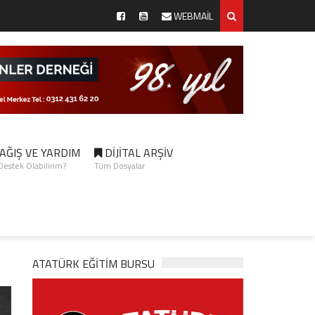
WEBMAİL
AĞIŞ VE YARDIM
DİJİTAL ARŞİV
 Destek Olabilirim?
Tüm Dosyalar
ATATÜRK EĞITIM BURSU