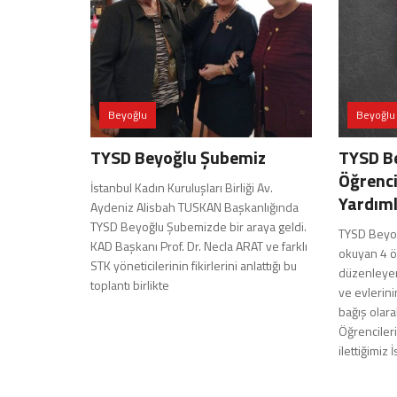
Beyoğlu
Beyoğlu
TYSD Beyoğlu Şubemiz
TYSD B
Öğrenci
İstanbul Kadın Kuruluşları Birliği Av.
Yardıml
Aydeniz Alisbah TUSKAN Başkanlığında
TYSD Beyoğlu Şubemizde bir araya geldi.
TYSD Beyoğ
KAD Başkanı Prof. Dr. Necla ARAT ve farklı
okuyan 4 ö
STK yöneticilerinin fikirlerini anlattığı bu
düzenleyer
toplantı birlikte
ve evlerini
bağış olara
Öğrenciler
ilettiğimiz 