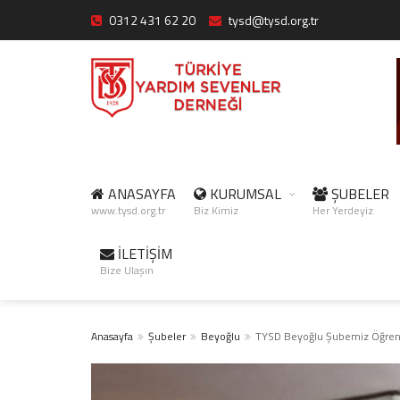
0312 431 62 20
tysd@tysd.org.tr
ANASAYFA
KURUMSAL
ŞUBELER
www.tysd.org.tr
Biz Kimiz
Her Yerdeyiz
İLETİŞİM
Bize Ulaşın
Anasayfa
Şubeler
Beyoğlu
TYSD Beyoğlu Şubemiz Öğrenc