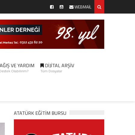
WEBMAİL
AĞIŞ VE YARDIM
DİJİTAL ARŞİV
 Destek Olabilirim?
Tüm Dosyalar
ATATÜRK EĞITIM BURSU