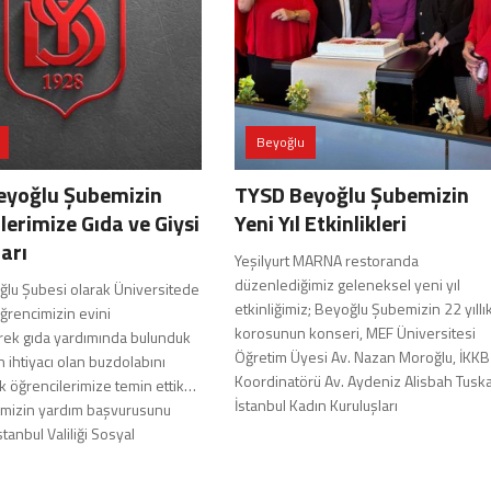
Beyoğlu
eyoğlu Şubemizin
TYSD Beyoğlu Şubemizin
lerimize Gıda ve Giysi
Yeni Yıl Etkinlikleri
arı
Yeşilyurt MARNA restoranda
düzenlediğimiz geleneksel yeni yıl
lu Şubesi olarak Üniversitede
etkinliğimiz; Beyoğlu Şubemizin 22 yıllı
ğrencimizin evini
korosunun konseri, MEF Üniversitesi
ek gıda yardımında bulunduk
Öğretim Üyesi Av. Nazan Moroğlu, İKKB
n ihtiyacı olan buzdolabını
Koordinatörü Av. Aydeniz Alisbah Tusk
k öğrencilerimize temin ettik…
İstanbul Kadın Kuruluşları
imizin yardım başvurusunu
İstanbul Valiliği Sosyal