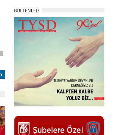
BÜLTENLER
u
j