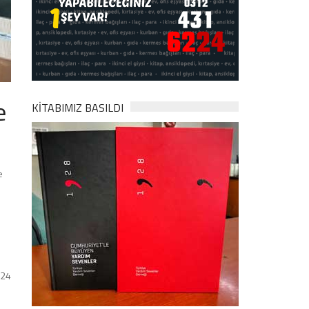
e
KİTABIMIZ BASILDI
e
024