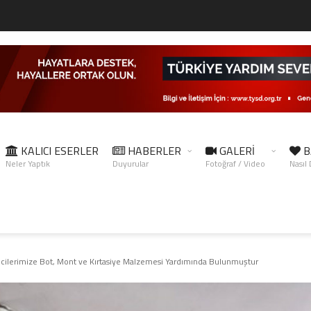
KALICI ESERLER
HABERLER
GALERİ
B
Neler Yaptık
Duyurular
Fotoğraf / Video
Nasıl
ilerimize Bot, Mont ve Kırtasiye Malzemesi Yardımında Bulunmuştur