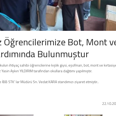
Öğrencilerimize Bot, Mont v
ardımında Bulunmuştur
okulun ihtiyaç sahibi öğrencilerine kışlık giysi, eşofman, bot, mont ve kırtasiy
sin Aşkın YILDIRIM tarafından okullara dağıtımı yapılmıştır.
İBB STK’ lar Müdürü Sn. Vedat KARA standımızı ziyaret etmiştir..
22.10.2