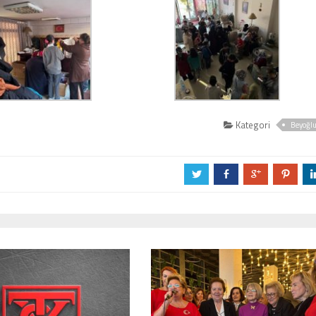
Kategori
Beyoğl
a
b
c
d