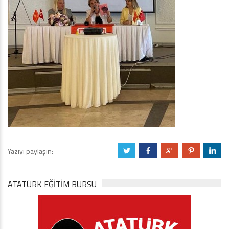
Yazıyı paylaşın:
a
b
c
d
j
ATATÜRK EĞITIM BURSU