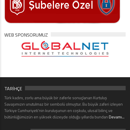
WEB SPONSORUMUZ
TARİHÇE
Türk kadını, zorlu ama büyük bir zaferle sonuçlanan Kurtuluş
Savaşımızın unutulmaz bir sembolü olmuştur. Bu büyük zaferi izleyen
Türkiye Cumhuriyeti’nin kuruluşunun en coşkulu, ulusal bilinç ve
bütünlüğümüzün en yüksek düzeyde olduğu yıllarda bundan
Devamı...