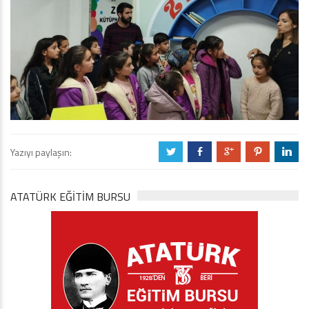
Yazıyı paylaşın:
a
b
c
d
j
ATATÜRK EĞITIM BURSU