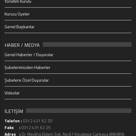
Yönetim Kurulu
Kurucu Üyeler
Genel Başkanlar
HABER / MEDYA
Genel Haberler / Duyurular
Şubelerimizden Haberler
Şubelere Özel Duyurular
Videolar
İLETİŞİM
Telefon :
0312 431 62 20
Faks :
0312 431 62 25
Adres :
Dr. Mediha Eldem Sok. No:67 Kocatepe Çankaya ANKARA