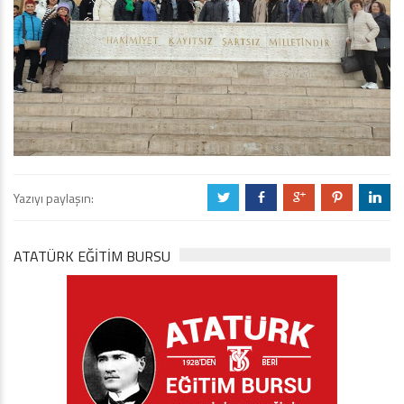
Yazıyı paylaşın:
a
b
c
d
j
ATATÜRK EĞITIM BURSU