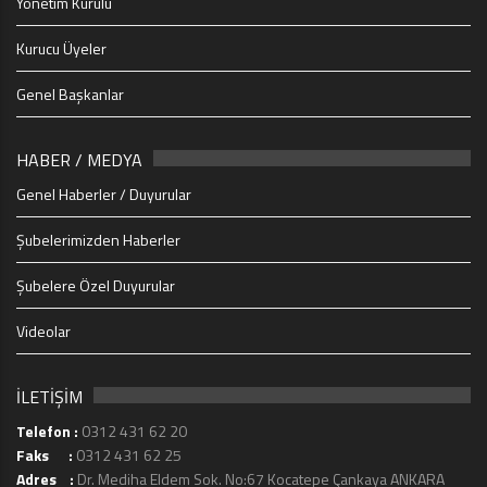
Yönetim Kurulu
Kurucu Üyeler
Genel Başkanlar
HABER / MEDYA
Genel Haberler / Duyurular
Şubelerimizden Haberler
Şubelere Özel Duyurular
Videolar
İLETİŞİM
Telefon :
0312 431 62 20
Faks :
0312 431 62 25
Adres :
Dr. Mediha Eldem Sok. No:67 Kocatepe Çankaya ANKARA