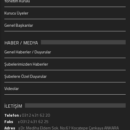
Yönetim Kurulu
Kurucu Üyeler
Genel Başkanlar
HABER / MEDYA
Genel Haberler / Duyurular
Şubelerimizden Haberler
Şubelere Özel Duyurular
Videolar
İLETİŞİM
Telefon :
0312 431 62 20
Faks :
0312 431 62 25
Adres :
Dr. Mediha Eldem Sok. No:67 Kocatepe Çankaya ANKARA