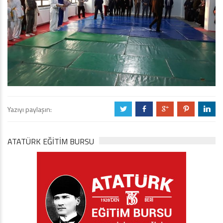
Yazıyı paylaşın:
a
b
c
d
j
ATATÜRK EĞITIM BURSU