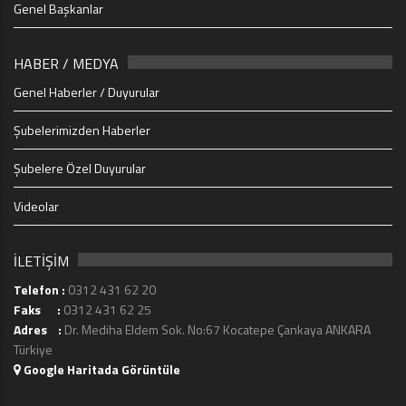
Genel Başkanlar
HABER / MEDYA
Genel Haberler / Duyurular
Şubelerimizden Haberler
Şubelere Özel Duyurular
Videolar
İLETİŞİM
Telefon :
0312 431 62 20
Faks :
0312 431 62 25
Adres :
Dr. Mediha Eldem Sok. No:67 Kocatepe Çankaya ANKARA
Türkiye
Google Haritada Görüntüle