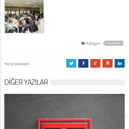
Kategori
Balıkesir
Yazıyı paylaşın:
a
b
c
d
j
DIĞER YAZILAR