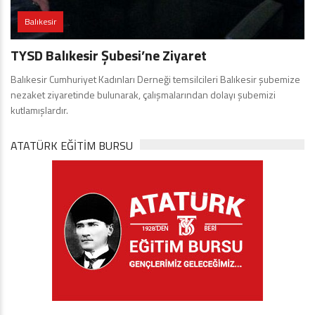
Balıkesir
TYSD Balıkesir Şubesi’ne Ziyaret
Balıkesir Cumhuriyet Kadınları Derneği temsilcileri Balıkesir şubemize
nezaket ziyaretinde bulunarak, çalışmalarından dolayı şubemizi
kutlamışlardır.
ATATÜRK EĞITIM BURSU