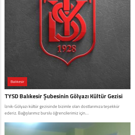
Balıkesir
TYSD Balıkesir Şubesinin Gölyazı Kültür Gezisi
İznik-Gölyazı kültür gezisinde bizimle olan dostlarımıza teşekkür
ederiz. Bağışlarımız burslu öğrencilerimiz için…