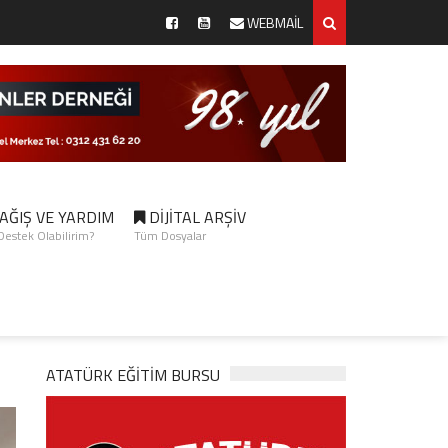
WEBMAİL
AĞIŞ VE YARDIM
DİJİTAL ARŞİV
 Destek Olabilirim?
Tüm Dosyalar
ATATÜRK EĞITIM BURSU