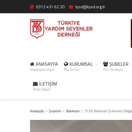
0312 431 62 20
tysd@tysd.org.tr
ANASAYFA
KURUMSAL
ŞUBELER
www.tysd.org.tr
Biz Kimiz
Her Yerdeyiz
İLETİŞİM
Bize Ulaşın
Anasayfa
Şubeler
Balıkesir
TYSD Balıkesir Şubemiz Olağan