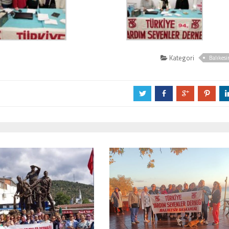
Kategori
Balıkesi
a
b
c
d