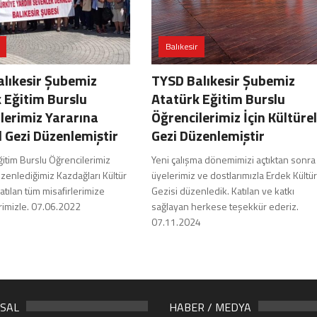
Balıkesir
lıkesir Şubemiz
TYSD Balıkesir Şubemiz
 Eğitim Burslu
Atatürk Eğitim Burslu
lerimiz Yararına
Öğrencilerimiz İçin Kültürel
l Gezi Düzenlemiştir
Gezi Düzenlemiştir
itim Burslu Öğrencilerimiz
Yeni çalışma dönemimizi açtıktan sonra
zenlediğimiz Kazdağları Kültür
üyelerimiz ve dostlarımızla Erdek Kültür
tılan tüm misafirlerimize
Gezisi düzenledik. Katılan ve katkı
rimizle. 07.06.2022
sağlayan herkese teşekkür ederiz.
07.11.2024
SAL
HABER / MEDYA