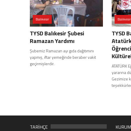
Balıkesir
Balıkesir
TYSD Balıkesir Şubesi
TYSD Ba
Ramazan Yardımı
Atatürk
Öğrenci
Şubemiz Ramazan ayı gıda dağıtımını
Kültüre
yapmış, iftar yemeğinde beraber vakit
geçirmişlerdir.
ATATÜRK Eğ
yararına dü
Gezimize ka
teşekkürle
TARİHÇE
KURUM