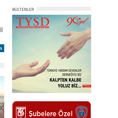
BÜLTENLER
r
j