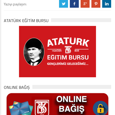
Yazıyı paylaşın:
a
b
c
d
j
ATATÜRK EĞITIM BURSU
ONLINE BAĞIŞ