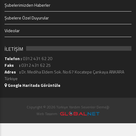
Şubelerimizden Haberler
Şubelere Özel Duyurular
Videolar
İLETİŞİM
Telefon :
0312 431 62 20
Faks :
0312 431 62 25
Adres :
Dr. Mediha Eldem Sok. No:67 Kocatepe Çankaya ANKARA
Türkiye
Google Haritada Görüntüle
Copyright © 2026 Türkiye Yardım Sevenler Derneği
Web Tasarım :