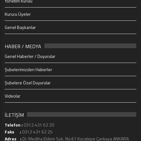
Yönetim Kurulu
Kurucu Üyeler
Genel Başkanlar
HABER / MEDYA
Genel Haberler / Duyurular
Şubelerimizden Haberler
Şubelere Özel Duyurular
Videolar
İLETİŞİM
Telefon :
0312 431 62 20
Faks :
0312 431 62 25
Adres :
Dr. Mediha Eldem Sok. No:67 Kocatepe Çankaya ANKARA