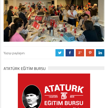
Yazıyı paylaşın:
a
b
c
d
j
ATATÜRK EĞITIM BURSU