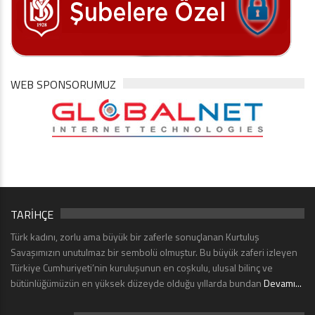
WEB SPONSORUMUZ
TARİHÇE
Türk kadını, zorlu ama büyük bir zaferle sonuçlanan Kurtuluş
Savaşımızın unutulmaz bir sembolü olmuştur. Bu büyük zaferi izleyen
Türkiye Cumhuriyeti’nin kuruluşunun en coşkulu, ulusal bilinç ve
bütünlüğümüzün en yüksek düzeyde olduğu yıllarda bundan
Devamı...