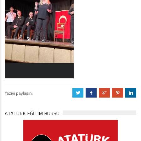
Yazıyı paylaşın:
a
b
c
d
j
ATATÜRK EĞITIM BURSU