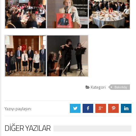
Kategori
Bakırköy
Yazıyı paylaşın:
a
b
c
d
j
DIĞER YAZILAR