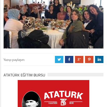
Yazıyı paylaşın:
a
b
c
d
j
ATATÜRK EĞITIM BURSU