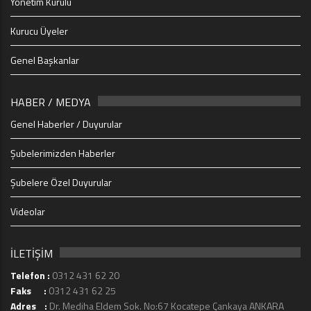
Yönetim Kurulu
Kurucu Üyeler
Genel Başkanlar
HABER / MEDYA
Genel Haberler / Duyurular
Şubelerimizden Haberler
Şubelere Özel Duyurular
Videolar
İLETİŞİM
Telefon :
0312 431 62 20
Faks :
0312 431 62 25
Adres :
Dr. Mediha Eldem Sok. No:67 Kocatepe Çankaya ANKARA