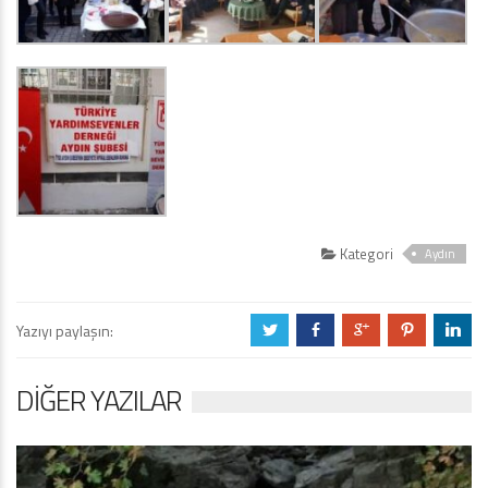
Kategori
Aydın
Yazıyı paylaşın:
a
b
c
d
j
DIĞER YAZILAR