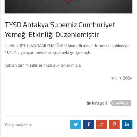
TYSD Antakya Şubemiz Cumhuriyet
Yemeği Etkinliği Düzenlemiştir
CUMHURİYET BAYRAMI YEMEĞİMİZ kıymetli misafirlerimizin katılımıyla
101. Yıla yakışan büyük bir çoşkuyla gerçekleşti.
Katılan tüm misafirlerimize şükranlarımızla.
14.11.2024
Kategori
Antakya
Yazıyı paylaşın:
a
b
c
d
j