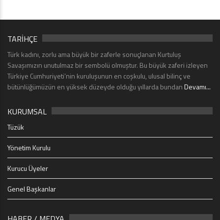
TARİHÇE
Türk kadını, zorlu ama büyük bir zaferle sonuçlanan Kurtuluş
Savaşımızın unutulmaz bir sembolü olmuştur. Bu büyük zaferi izleyen
Türkiye Cumhuriyeti’nin kuruluşunun en coşkulu, ulusal bilinç ve
bütünlüğümüzün en yüksek düzeyde olduğu yıllarda bundan
Devamı...
KURUMSAL
Tüzük
Yönetim Kurulu
Kurucu Üyeler
Genel Başkanlar
HABER / MEDYA